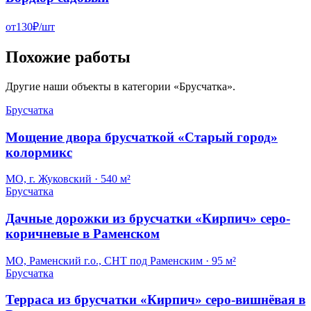
от
130
₽/
шт
Похожие работы
Другие наши объекты в категории «
Брусчатка
».
Брусчатка
Мощение двора брусчаткой «Старый город»
колормикс
МО, г. Жуковский
·
540 м²
Брусчатка
Дачные дорожки из брусчатки «Кирпич» серо-
коричневые в Раменском
МО, Раменский г.о., СНТ под Раменским
·
95 м²
Брусчатка
Терраса из брусчатки «Кирпич» серо-вишнёвая в