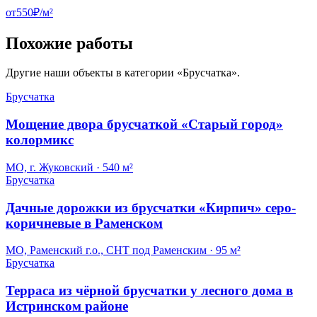
от
550
₽/
м²
Похожие работы
Другие наши объекты в категории «
Брусчатка
».
Брусчатка
Мощение двора брусчаткой «Старый город»
колормикс
МО, г. Жуковский
·
540 м²
Брусчатка
Дачные дорожки из брусчатки «Кирпич» серо-
коричневые в Раменском
МО, Раменский г.о., СНТ под Раменским
·
95 м²
Брусчатка
Терраса из чёрной брусчатки у лесного дома в
Истринском районе