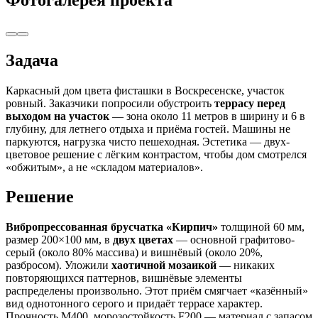
Задача
Каркасный дом цвета фисташки в Воскресенске, участок
ровный. Заказчики попросили обустроить
террасу перед
выходом на участок
— зона около 11 метров в ширину и 6 в
глубину, для летнего отдыха и приёма гостей. Машины не
паркуются, нагрузка чисто пешеходная. Эстетика — двух-
цветовое решение с лёгким контрастом, чтобы дом смотрелся
«обжитым», а не «складом материалов».
Решение
Вибропрессованная брусчатка «Кирпич»
толщиной 60 мм,
размер 200×100 мм, в
двух цветах
— основной графитово-
серый (около 80% массива) и вишнёвый (около 20%,
разбросом). Уложили
хаотичной мозаикой
— никаких
повторяющихся паттернов, вишнёвые элементы
распределены произвольно. Этот приём смягчает «казённый»
вид однотонного серого и придаёт террасе характер.
Прочность М400, морозостойкость F200 — материал с запасом