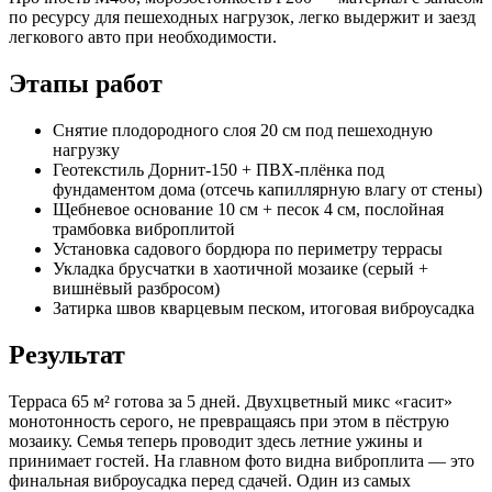
по ресурсу для пешеходных нагрузок, легко выдержит и заезд
легкового авто при необходимости.
Этапы работ
Снятие плодородного слоя 20 см под пешеходную
нагрузку
Геотекстиль Дорнит-150 + ПВХ-плёнка под
фундаментом дома (отсечь капиллярную влагу от стены)
Щебневое основание 10 см + песок 4 см, послойная
трамбовка виброплитой
Установка садового бордюра по периметру террасы
Укладка брусчатки в хаотичной мозаике (серый +
вишнёвый разбросом)
Затирка швов кварцевым песком, итоговая виброусадка
Результат
Терраса 65 м² готова за 5 дней. Двухцветный микс «гасит»
монотонность серого, не превращаясь при этом в пёструю
мозаику. Семья теперь проводит здесь летние ужины и
принимает гостей. На главном фото видна виброплита — это
финальная виброусадка перед сдачей. Один из самых