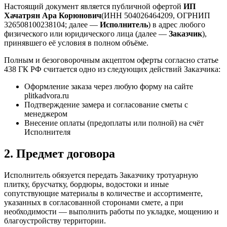
Настоящий документ является публичной офертой
ИП
Хачатрян Ара Корюнович
(ИНН
504026464209
, ОГРНИП
326508100238104
; далее —
Исполнитель
) в адрес любого
физического или юридического лица (далее —
Заказчик
),
принявшего её условия в полном объёме.
Полным и безоговорочным акцептом оферты согласно статье
438 ГК РФ считается одно из следующих действий Заказчика:
Оформление заказа через любую форму на сайте
plitkadvora.ru
Подтверждение замера и согласование сметы с
менеджером
Внесение оплаты (предоплаты или полной) на счёт
Исполнителя
2. Предмет договора
Исполнитель обязуется передать Заказчику тротуарную
плитку, брусчатку, бордюры, водостоки и иные
сопутствующие материалы в количестве и ассортименте,
указанных в согласованной сторонами смете, а при
необходимости — выполнить работы по укладке, мощению и
благоустройству территории.