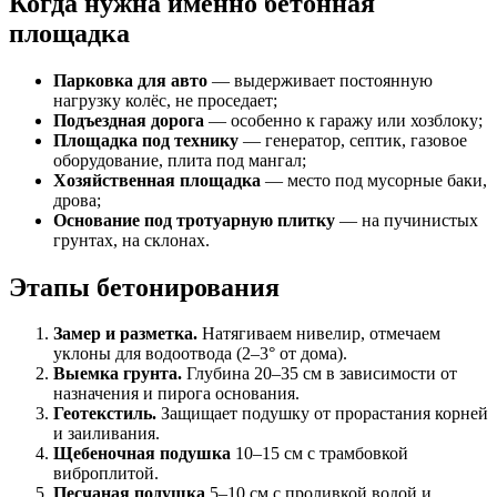
Когда нужна именно бетонная
площадка
Парковка для авто
— выдерживает постоянную
нагрузку колёс, не проседает;
Подъездная дорога
— особенно к гаражу или хозблоку;
Площадка под технику
— генератор, септик, газовое
оборудование, плита под мангал;
Хозяйственная площадка
— место под мусорные баки,
дрова;
Основание под тротуарную плитку
— на пучинистых
грунтах, на склонах.
Этапы бетонирования
Замер и разметка.
Натягиваем нивелир, отмечаем
уклоны для водоотвода (2–3° от дома).
Выемка грунта.
Глубина 20–35 см в зависимости от
назначения и пирога основания.
Геотекстиль.
Защищает подушку от прорастания корней
и заиливания.
Щебеночная подушка
10–15 см с трамбовкой
виброплитой.
Песчаная подушка
5–10 см с проливкой водой и