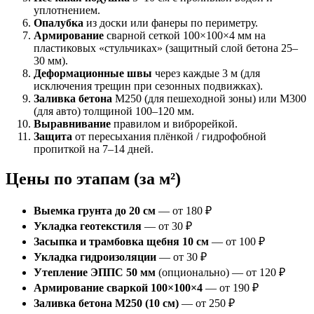
уплотнением.
Опалубка
из доски или фанеры по периметру.
Армирование
сварной сеткой 100×100×4 мм на
пластиковых «стульчиках» (защитный слой бетона 25–
30 мм).
Деформационные швы
через каждые 3 м (для
исключения трещин при сезонных подвижках).
Заливка бетона
М250 (для пешеходной зоны) или М300
(для авто) толщиной 100–120 мм.
Выравнивание
правилом и виброрейкой.
Защита
от пересыхания плёнкой / гидрофобной
пропиткой на 7–14 дней.
Цены по этапам (за м²)
Выемка грунта до 20 см
— от 180 ₽
Укладка геотекстиля
— от 30 ₽
Засыпка и трамбовка щебня 10 см
— от 100 ₽
Укладка гидроизоляции
— от 30 ₽
Утепление ЭППС 50 мм
(опционально) — от 120 ₽
Армирование сваркой 100×100×4
— от 190 ₽
Заливка бетона М250 (10 см)
— от 250 ₽