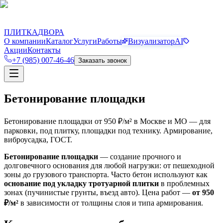
П
Д
ПЛИТКА
ДВОРА
О компании
Каталог
Услуги
Работы
Визуализатор
AI
Акции
Контакты
+7 (985) 007-46-46
Заказать звонок
Бетонирование площадки
Бетонирование площадки от 950 ₽/м² в Москве и МО — для
парковки, под плитку, площадки под технику. Армирование,
виброусадка, ГОСТ.
Бетонирование площадки
— создание прочного и
долговечного основания для любой нагрузки: от пешеходной
зоны до грузового транспорта. Часто бетон используют как
основание под укладку тротуарной плитки
в проблемных
зонах (пучинистые грунты, въезд авто). Цена работ —
от 950
₽/м²
в зависимости от толщины слоя и типа армирования.