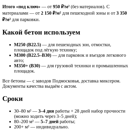
Итого «под ключ»
— от
950 ₽/м²
(без материалов). С
материалами — от
2 150 ₽/м²
для пешеходной зоны и от
3 350
₽/м²
для парковки.
Какой бетон используем
М250 (B22.5)
— для пешеходных зон, отмостки,
площадок под лёгкую технику;
М300 (B22.5–B30)
— для парковок и въездов легкового
авто;
М350+ (B30)
— для грузовой техники и промышленных
площадок.
Все бетоны — с заводов Подмосковья, доставка миксером.
Документы качества выдаём с актом.
Сроки
30–80 м² —
3–4 дня
работы + 28 дней набор прочности
(можно ходить через 3–5 дней);
80–200 м² —
5–7 дней
работы;
200+ м² — индивидуально.