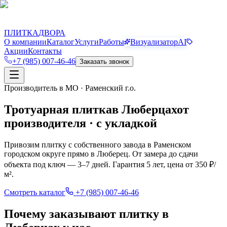
П
Д
ПЛИТКА
ДВОРА
О компании
Каталог
Услуги
Работы
Визуализатор
AI
Акции
Контакты
+7 (985) 007-46-46
Заказать звонок
Производитель в МО · Раменский г.о.
Тротуарная плитка
в
Люберцах
от
производителя · с укладкой
Привозим плитку с собственного завода в Раменском
городском округе прямо в
Люберец
. От замера до сдачи
объекта под ключ — 3–7 дней. Гарантия 5 лет, цена от 350 ₽/
м².
Смотреть каталог
+7 (985) 007-46-46
Почему заказывают плитку в