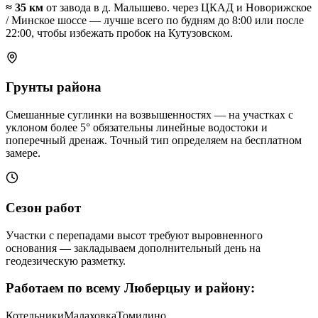
≈
35
км
от завода в д. Малышево.
через ЦКАД и Новорижское
/ Минское шоссе — лучше всего по будням до 8:00 или после
22:00, чтобы избежать пробок на Кутузовском
.
Грунты района
Смешанные суглинки на возвышенностях — на участках с
уклоном более 5° обязательны линейные водостоки и
поперечный дренаж
. Точный тип определяем на бесплатном
замере.
Сезон работ
Участки с перепадами высот требуют выровненного
основания — закладываем дополнительный день на
геодезическую разметку
.
Работаем по всему
Люберцыу и району
:
Котельники
Малаховка
Томилино