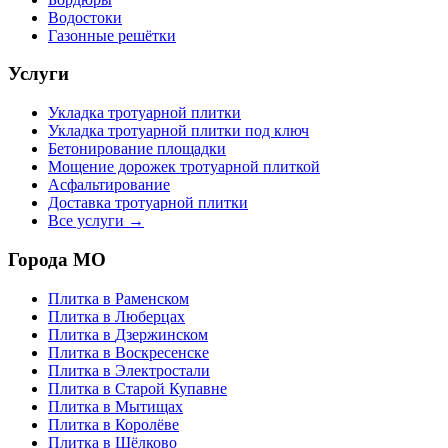
Водостоки
Газонные решётки
Услуги
Укладка тротуарной плитки
Укладка тротуарной плитки под ключ
Бетонирование площадки
Мощение дорожек тротуарной плиткой
Асфальтирование
Доставка тротуарной плитки
Все услуги →
Города МО
Плитка в
Раменском
Плитка в
Люберцах
Плитка в
Дзержинском
Плитка в
Воскресенске
Плитка в
Электростали
Плитка в
Старой Купавне
Плитка в
Мытищах
Плитка в
Королёве
Плитка в
Щёлково