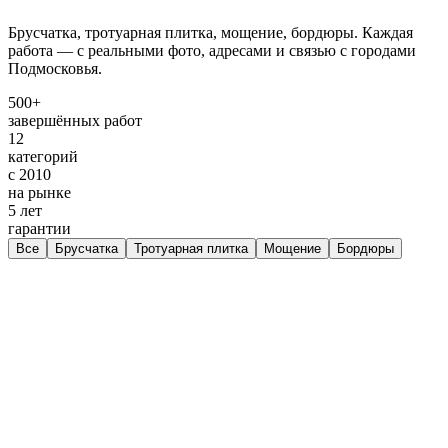
Брусчатка, тротуарная плитка, мощение, бордюры. Каждая
работа — с реальными фото, адресами и связью с городами
Подмосковья.
500+
завершённых работ
12
категорий
с 2010
на рынке
5 лет
гарантии
Все
Брусчатка
Тротуарная плитка
Мощение
Бордюры
↔
До
После
Мощение двора брусчаткой «Старый город» колормикс
Мощение двора брусчаткой «Старый город»
колормикс
Брусчатка