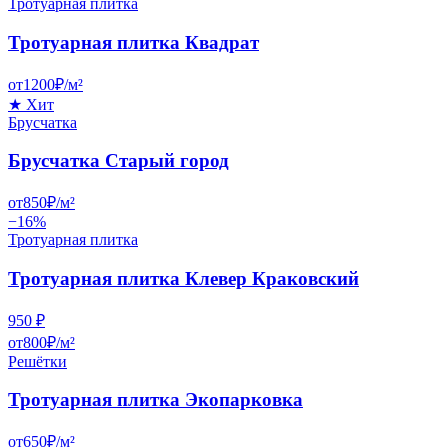
Тротуарная плитка
Тротуарная плитка Квадрат
от
1200
₽/
м²
★
Хит
Брусчатка
Брусчатка Старый город
от
850
₽/
м²
−
16
%
Тротуарная плитка
Тротуарная плитка Клевер Краковский
950
₽
от
800
₽/
м²
Решётки
Тротуарная плитка Экопарковка
от
650
₽/
м²