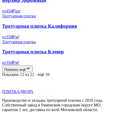
Бордюр Дорожный
от
450
₽/
шт
Тротуарная плитка
Тротуарная плитка Калифорния
от
350
₽/
м²
Тротуарная плитка
Тротуарная плитка Клевер
от
350
₽/
м²
Показать ещё
Показано
12
из
22
· ещё 10
П
Д
ПЛИТКА
ДВОРА
Производство и укладка тротуарной плитки с 2010 года.
Собственный завод в Раменском городском округе МО,
гарантия 5 лет, доставка по всей Московской области.