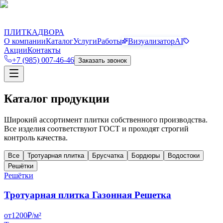
П
Д
ПЛИТКА
ДВОРА
О компании
Каталог
Услуги
Работы
Визуализатор
AI
Акции
Контакты
+7 (985) 007-46-46
Заказать звонок
Каталог продукции
Широкий ассортимент плитки собственного производства.
Все изделия соответствуют ГОСТ и проходят строгий
контроль качества.
Все
Тротуарная плитка
Брусчатка
Бордюры
Водостоки
Решётки
Решётки
Тротуарная плитка Газонная Решетка
от
1200
₽/
м²