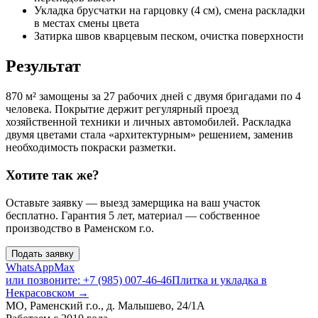
Укладка брусчатки на гарцовку (4 см), смена раскладки
в местах смены цвета
Затирка швов кварцевым песком, очистка поверхности
Результат
870 м² замощены за 27 рабочих дней с двумя бригадами по 4
человека. Покрытие держит регулярный проезд
хозяйственной техники и личных автомобилей. Раскладка
двумя цветами стала «архитектурным» решением, заменив
необходимость покраски разметки.
Хотите так же?
Оставьте заявку — выезд замерщика на ваш участок
бесплатно. Гарантия 5 лет, материал — собственное
производство в Раменском г.о.
Подать заявку
WhatsApp
Max
или позвоните: +7 (985) 007-46-46
Плитка и укладка в
Некрасовском
→
МО, Раменский г.о., д. Малышево, 24/1А