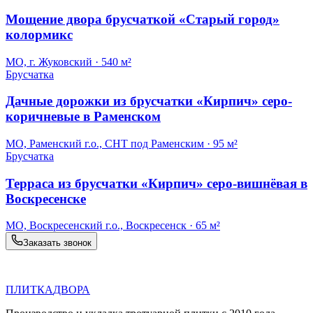
Мощение двора брусчаткой «Старый город»
колормикс
МО, г. Жуковский
·
540 м²
Брусчатка
Дачные дорожки из брусчатки «Кирпич» серо-
коричневые в Раменском
МО, Раменский г.о., СНТ под Раменским
·
95 м²
Брусчатка
Терраса из брусчатки «Кирпич» серо-вишнёвая в
Воскресенске
МО, Воскресенский г.о., Воскресенск
·
65 м²
Заказать звонок
П
Д
ПЛИТКА
ДВОРА