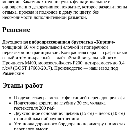
мощение. Заказчик хотел получить функциональное и
одновременно декоративное покрытие, которое разделит зоны
отдыха, проезда и подходов к дому по цвету, без
необходимости дополнительной разметки.
Решение
Двухцветная
вибропрессованная брусчатка «Кирпич»
толщиной 60 мм с раскладкой ёлочкой и поперечной
перевязкой по границам зон. Контрастная пара — графитовый
серый и тёмно-красный — даёт чёткий визуальный ритм.
Прочность М400, морозостойкость F200, истираемость до 0,4
г/см² (GOST 17608-2017). Производство — наш завод под
Раменским.
Этапы работ
Геодезическая разметка с фиксацией перепадов рельефа
Подготовка корыта на глубину 30 см, укладка
геотекстиля 200 г/м²
Двухслойное основание: щебень (15 см) + песок (10 см)
с послойным виброуплотнением
Установка дорожного бордюра по периметру и в местах
перепадов высот