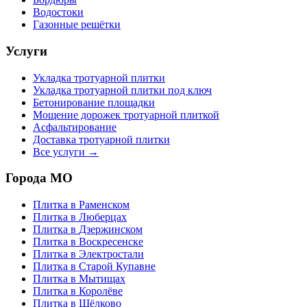
Водостоки
Газонные решётки
Услуги
Укладка тротуарной плитки
Укладка тротуарной плитки под ключ
Бетонирование площадки
Мощение дорожек тротуарной плиткой
Асфальтирование
Доставка тротуарной плитки
Все услуги →
Города МО
Плитка в
Раменском
Плитка в
Люберцах
Плитка в
Дзержинском
Плитка в
Воскресенске
Плитка в
Электростали
Плитка в
Старой Купавне
Плитка в
Мытищах
Плитка в
Королёве
Плитка в
Щёлково