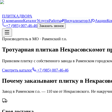
П
Д
ПЛИТКА
ДВОРА
О компании
Каталог
Услуги
Работы
Визуализатор
AI
Акции
Ко
+7 (985) 007-46-46
Заказать звонок
Производитель в МО · Раменский г.о.
Тротуарная плитка
в
Некрасовском
от п
Привозим плитку с собственного завода в Раменском городско
Смотреть каталог
+7 (985) 007-46-46
Почему заказывают плитку в Некрасовс
Завод в Раменском г.о. — 110 км от Некрасовского. Не накруч
Своя доставка