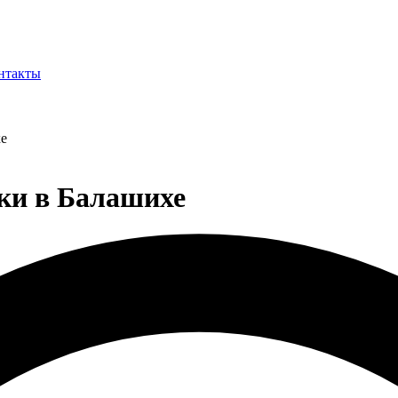
нтакты
хе
тки в Балашихе