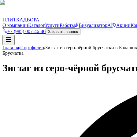
П
Д
ПЛИТКА
ДВОРА
О компании
Каталог
Услуги
Работы
Визуализатор
AI
Акции
Ко
+7 (985) 007-46-46
Заказать звонок
Главная
/
Портфолио
/
Зигзаг из серо-чёрной брусчатки в Балаши
Брусчатка
Зигзаг из серо-чёрной брусча