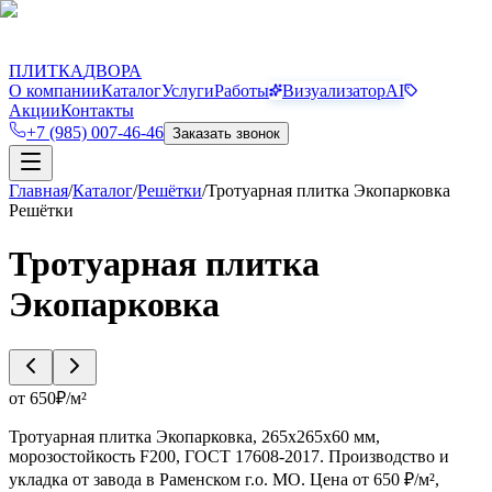
П
Д
ПЛИТКА
ДВОРА
О компании
Каталог
Услуги
Работы
Визуализатор
AI
Акции
Контакты
+7 (985) 007-46-46
Заказать звонок
Главная
/
Каталог
/
Решётки
/
Тротуарная плитка Экопарковка
Решётки
Тротуарная плитка
Экопарковка
от
650
₽/
м²
Тротуарная плитка Экопарковка, 265х265х60 мм,
морозостойкость F200, ГОСТ 17608-2017. Производство и
укладка от завода в Раменском г.о. МО. Цена от 650 ₽/м²,