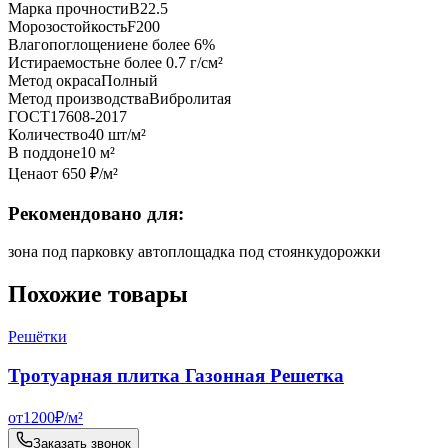
Марка прочности
B22.5
Морозостойкость
F200
Влагопоглощение
не более 6%
Истираемость
не более 0.7 г/см²
Метод окраса
Полный
Метод производства
Вибролитая
ГОСТ
17608-2017
Количество
40 шт/м²
В поддоне
10 м²
Цена
от
650
₽/
м²
Рекомендовано для:
зона под парковку авто
площадка под стоянку
дорожки
Похожие товары
Решётки
Тротуарная плитка Газонная Решетка
от
1200
₽/
м²
Заказать звонок