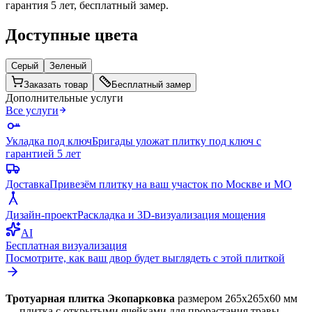
гарантия 5 лет, бесплатный замер.
Доступные цвета
Серый
Зеленый
Заказать товар
Бесплатный замер
Дополнительные услуги
Все услуги
Укладка под ключ
Бригады уложат плитку под ключ с
гарантией 5 лет
Доставка
Привезём плитку на ваш участок по Москве и МО
Дизайн-проект
Раскладка и 3D-визуализация мощения
AI
Бесплатная визуализация
Посмотрите, как ваш двор будет выглядеть с этой плиткой
Тротуарная плитка Экопарковка
размером 265х265х60 мм
— плитка с открытыми ячейками для прорастания травы.