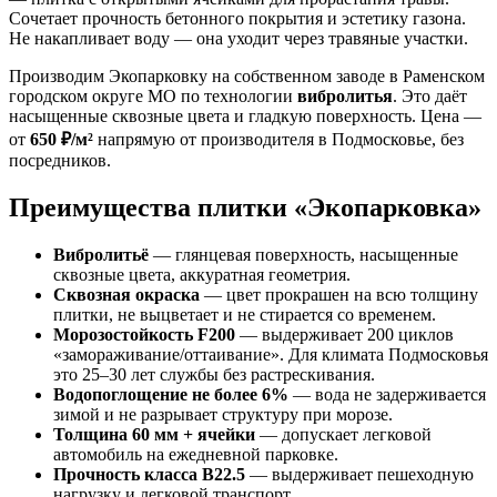
Сочетает прочность бетонного покрытия и эстетику газона.
Не накапливает воду — она уходит через травяные участки.
Производим Экопарковку на собственном заводе в Раменском
городском округе МО по технологии
вибролитья
. Это даёт
насыщенные сквозные цвета и гладкую поверхность. Цена —
от
650 ₽/м²
напрямую от производителя в Подмосковье, без
посредников.
Преимущества плитки «Экопарковка»
Вибролитьё
— глянцевая поверхность, насыщенные
сквозные цвета, аккуратная геометрия.
Сквозная окраска
— цвет прокрашен на всю толщину
плитки, не выцветает и не стирается со временем.
Морозостойкость F200
— выдерживает 200 циклов
«замораживание/оттаивание». Для климата Подмосковья
это 25–30 лет службы без растрескивания.
Водопоглощение не более 6%
— вода не задерживается
зимой и не разрывает структуру при морозе.
Толщина 60 мм + ячейки
— допускает легковой
автомобиль на ежедневной парковке.
Прочность класса B22.5
— выдерживает пешеходную
нагрузку и легковой транспорт.