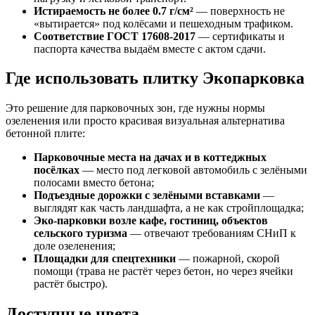
Истираемость не более 0.7 г/см²
— поверхность не
«вытирается» под колёсами и пешеходным трафиком.
Соответствие ГОСТ 17608-2017
— сертификаты и
паспорта качества выдаём вместе с актом сдачи.
Где использовать плитку Экопарковка
Это решение для парковочных зон, где нужны нормы
озеленения или просто красивая визуальная альтернатива
бетонной плите:
Парковочные места на дачах и в коттеджных
посёлках
— место под легковой автомобиль с зелёными
полосами вместо бетона;
Подъездные дорожки с зелёными вставками
—
выглядят как часть ландшафта, а не как стройплощадка;
Эко-парковки возле кафе, гостиниц, объектов
сельского туризма
— отвечают требованиям СНиП к
доле озеленения;
Площадки для спецтехники
— пожарной, скорой
помощи (трава не растёт через бетон, но через ячейки
растёт быстро).
Доступные цвета