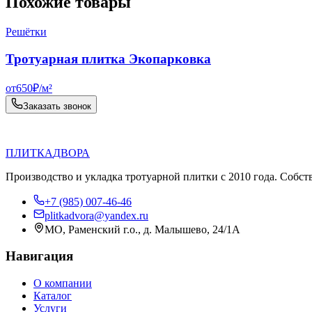
Похожие товары
Решётки
Тротуарная плитка Экопарковка
от
650
₽/
м²
Заказать звонок
П
Д
ПЛИТКА
ДВОРА
Производство и укладка тротуарной плитки с 2010 года. Собст
+7 (985) 007-46-46
plitkadvora@yandex.ru
МО, Раменский г.о., д. Малышево, 24/1А
Навигация
О компании
Каталог
Услуги