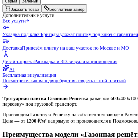
Серый
Зеленый
Заказать товар
Бесплатный замер
Дополнительные услуги
Все услуги
Укладка под ключ
Бригады уложат плитку под ключ с гарантией
Доставка
Привезём плитку на ваш участок по Москве и МО
Дизайн-проект
Раскладка и 3D-визуализация мощения
AI
Бесплатная визуализация
Посмотрите, как ваш двор будет выглядеть с этой плиткой
Тротуарная плитка Газонная Решетка
размером 600x400x100 
парковку» под грузовой транспорт.
Производим Газонную Решётку на собственном заводе в Раме
Цена — от
1200 ₽/м²
напрямую от производителя в Подмосковье
Преимущества модели «Газонная решёт