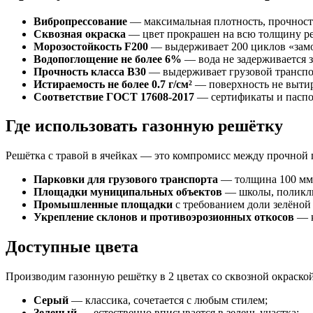
Вибропрессование
— максимальная плотность, прочность
Сквозная окраска
— цвет прокрашен на всю толщину реш
Морозостойкость F200
— выдерживает 200 циклов «замор
Водопоглощение не более 6%
— вода не задерживается з
Прочность класса B30
— выдерживает грузовой транспор
Истираемость не более 0.7 г/см²
— поверхность не вытир
Соответствие ГОСТ 17608-2017
— сертификаты и паспор
Где использовать газонную решётку
Решётка с травой в ячейках — это компромисс между прочной па
Парковки для грузового транспорта
— толщина 100 мм 
Площадки муниципальных объектов
— школы, поликли
Промышленные площадки
с требованием доли зелёной
Укрепление склонов и противоэрозионных откосов
— к
Доступные цвета
Производим газонную решётку в 2 цветах со сквозной окраской
Серый
— классика, сочетается с любым стилем;
Зеленый
— естественно вписывается в зелень участка;