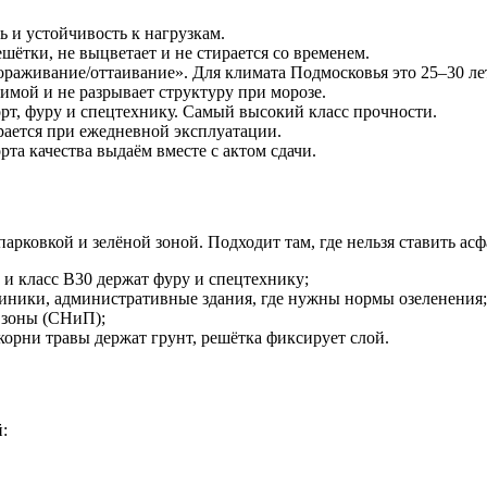
 и устойчивость к нагрузкам.
ётки, не выцветает и не стирается со временем.
аживание/оттаивание». Для климата Подмосковья это 25–30 лет
имой и не разрывает структуру при морозе.
т, фуру и спецтехнику. Самый высокий класс прочности.
ается при ежедневной эксплуатации.
та качества выдаём вместе с актом сдачи.
рковкой и зелёной зоной. Подходит там, где нельзя ставить асф
и класс B30 держат фуру и спецтехнику;
ники, административные здания, где нужны нормы озеленения;
 зоны (СНиП);
орни травы держат грунт, решётка фиксирует слой.
: