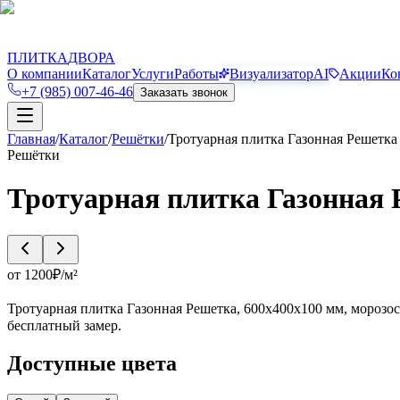
П
Д
ПЛИТКА
ДВОРА
О компании
Каталог
Услуги
Работы
Визуализатор
AI
Акции
Ко
+7 (985) 007-46-46
Заказать звонок
Главная
/
Каталог
/
Решётки
/
Тротуарная плитка Газонная Решетка
Решётки
Тротуарная плитка Газонная
от
1200
₽/
м²
Тротуарная плитка Газонная Решетка, 600x400x100 мм, морозост
бесплатный замер.
Доступные цвета