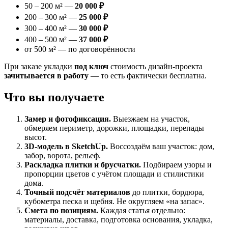
50 – 200 м² —
20 000 ₽
200 – 300 м² —
25 000 ₽
300 – 400 м² —
30 000 ₽
400 – 500 м² —
37 000 ₽
от 500 м² — по договорённости
При заказе укладки
под ключ
стоимость дизайн-проекта
зачитывается в работу
— то есть фактически бесплатна.
Что вы получаете
Замер и фотофиксация.
Выезжаем на участок,
обмеряем периметр, дорожки, площадки, перепады
высот.
3D-модель в SketchUp.
Воссоздаём ваш участок: дом,
забор, ворота, рельеф.
Раскладка плитки и брусчатки.
Подбираем узоры и
пропорции цветов с учётом площади и стилистики
дома.
Точный подсчёт материалов
до плитки, бордюра,
кубометра песка и щебня. Не округляем «на запас».
Смета по позициям.
Каждая статья отдельно:
материалы, доставка, подготовка основания, укладка,