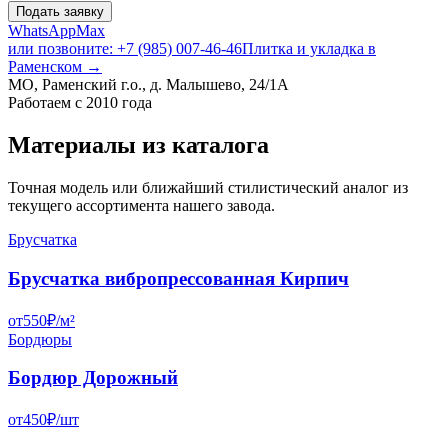
Подать заявку
WhatsApp
Max
или позвоните: +7 (985) 007-46-46
Плитка и укладка в
Раменском
→
МО, Раменский г.о., д. Малышево, 24/1А
Работаем с 2010 года
Материалы из каталога
Точная модель или ближайший стилистический аналог из
текущего ассортимента нашего завода.
Брусчатка
Брусчатка вибропрессованная Кирпич
от
550
₽/
м²
Бордюры
Бордюр Дорожный
от
450
₽/
шт