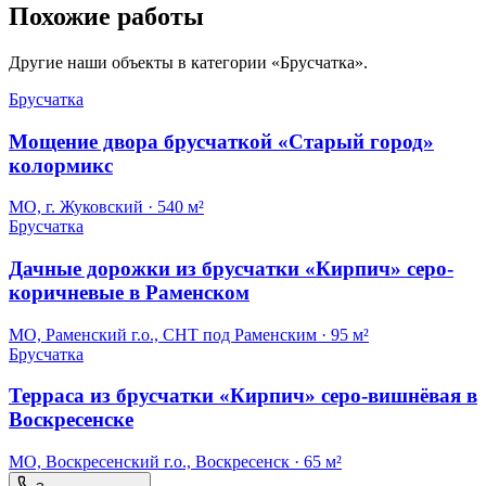
Похожие работы
Другие наши объекты в категории «
Брусчатка
».
Брусчатка
Мощение двора брусчаткой «Старый город»
колормикс
МО, г. Жуковский
·
540 м²
Брусчатка
Дачные дорожки из брусчатки «Кирпич» серо-
коричневые в Раменском
МО, Раменский г.о., СНТ под Раменским
·
95 м²
Брусчатка
Терраса из брусчатки «Кирпич» серо-вишнёвая в
Воскресенске
МО, Воскресенский г.о., Воскресенск
·
65 м²