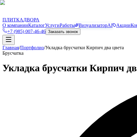
П
Д
ПЛИТКА
ДВОРА
О компании
Каталог
Услуги
Работы
Визуализатор
AI
Акции
Ко
+7 (985) 007-46-46
Заказать звонок
Главная
/
Портфолио
/
Укладка брусчатки Кирпич два цвета
Брусчатка
Укладка брусчатки Кирпич дв