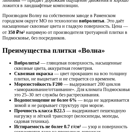
линиями — придаёт дорожкам ощущение движения и хорошо
ложится в ландшафтные композиции.
Производим Волну на собственном заводе в Раменском
городском округе МО по технологии
вибролитья
. Это даёт
насыщенные сквозные цвета и гладкую поверхность. Цена —
от
350 ₽/м²
напрямую от производителя тротуарной плитки в
Подмосковье, без посредников.
Преимущества плитки «Волна»
Вибролитьё
— глянцевая поверхность, насыщенные
сквозные цвета, аккуратная геометрия.
Сквозная окраска
— цвет прокрашен на всю толщину
плитки, не выцветает и не стирается со временем.
Морозостойкость F200
— выдерживает 200 циклов
«замораживание/оттаивание». Для климата Подмосковья
это 25–30 лет службы без растрескивания.
Водопоглощение не более 6%
— вода не задерживается
зимой и не разрывает структуру при морозе.
Прочность класса B22.5
— выдерживает пешеходную
нагрузку и лёгкий транспорт (велосипеды, мопеды,
садовая техника).
Истираемость не более 0.7 г/см²
— узор и поверхность
сохраняются даже на проходных дорожках.