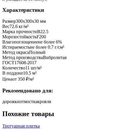
Характеристики
Размер
300х300х30 мм
Вес
72.6 кг/м²
Марка прочности
B22.5
Морозостойкость
F200
Влагопоглощение
не более 6%
Истираемость
не более 0.7 г/см²
Метод окраса
Полный
Метод производства
Вибролитая
ГОСТ
17608-2017
Количество
11 шт/м²
В поддоне
10.5 м²
Цена
от
350
₽/
м²
Рекомендовано для:
дорожки
отмостка
кровля
Похожие товары
Тротуарная плитка