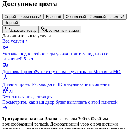
Доступные цвета
Серый
Коричневый
Красный
Оранжевый
Зеленый
Желтый
Черный
Заказать товар
Бесплатный замер
Дополнительные услуги
Все услуги
Укладка под ключ
Бригады уложат плитку под ключ с
гарантией 5 лет
Доставка
Привезём плитку на ваш участок по Москве и МО
Дизайн-проект
Раскладка и 3D-визуализация мощения
AI
Бесплатная визуализация
Посмотрите, как ваш двор будет выглядеть с этой плиткой
Тротуарная плитка Волна
размером 300х300х30 мм —
волнообразный рельеф. Декоративный узор с волнистыми