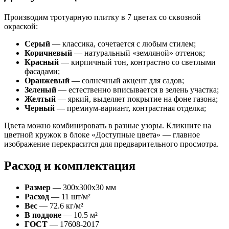
Производим тротуарную плитку в 7 цветах со сквозной
окраской:
Серый
— классика, сочетается с любым стилем;
Коричневый
— натуральный «земляной» оттенок;
Красный
— кирпичный тон, контрастно со светлыми
фасадами;
Оранжевый
— солнечный акцент для садов;
Зеленый
— естественно вписывается в зелень участка;
Желтый
— яркий, выделяет покрытие на фоне газона;
Черный
— премиум-вариант, контрастная отделка;
Цвета можно комбинировать в разные узоры. Кликните на
цветной кружок в блоке «Доступные цвета» — главное
изображение перекрасится для предварительного просмотра.
Расход и комплектация
Размер
— 300х300х30 мм
Расход
— 11 шт/м²
Вес
— 72.6 кг/м²
В поддоне
— 10.5 м²
ГОСТ
— 17608-2017