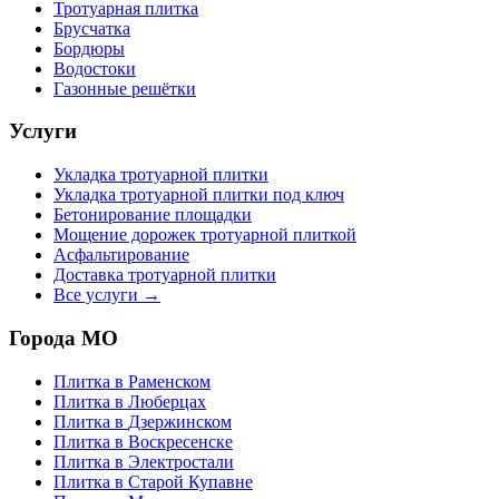
Тротуарная плитка
Брусчатка
Бордюры
Водостоки
Газонные решётки
Услуги
Укладка тротуарной плитки
Укладка тротуарной плитки под ключ
Бетонирование площадки
Мощение дорожек тротуарной плиткой
Асфальтирование
Доставка тротуарной плитки
Все услуги →
Города МО
Плитка в
Раменском
Плитка в
Люберцах
Плитка в
Дзержинском
Плитка в
Воскресенске
Плитка в
Электростали
Плитка в
Старой Купавне