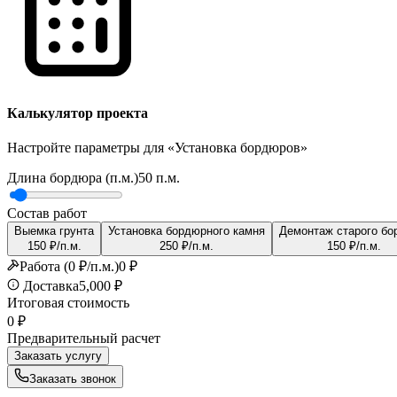
Калькулятор проекта
Настройте параметры для «
Установка бордюров
»
Длина бордюра (п.м.)
50
п.м.
Состав работ
Выемка грунта
Установка бордюрного камня
Демонтаж старого бо
150
₽
/п.м.
250
₽
/п.м.
150
₽
/п.м.
Работа (0 ₽/п.м.)
0
₽
Доставка
5,000 ₽
Итоговая стоимость
0
₽
Предварительный расчет
Заказать услугу
Заказать звонок