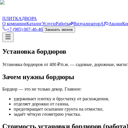
П
Д
ПЛИТКА
ДВОРА
О компании
Каталог
Услуги
Работы
Визуализатор
AI
Акции
Ко
+7 (985) 007-46-46
Заказать звонок
Установка бордюров
Установка бордюров от 400 ₽/п.м. — садовые, дорожные, магис
Зачем нужны бордюры
Бордюр — это не только декор. Главное:
удерживает плитку и брусчатку от расхождения,
отделяет дорожки от газона,
предотвращает осыпание грунта на отмостке,
задаёт чёткую геометрию участка.
Стоимость установки бордюров (работа