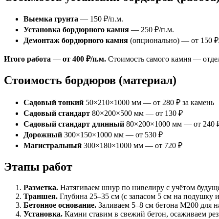
Выемка грунта
— 150 ₽/п.м.
Установка бордюрного камня
— 250 ₽/п.м.
Демонтаж бордюрного камня
(опционально) — от 150 ₽
Итого работа
—
от 400 ₽/п.м.
Стоимость самого камня — отдел
Стоимость бордюров (материал)
Садовый тонкий
50×210×1000 мм — от 280 ₽ за камень
Садовый стандарт
80×200×500 мм — от 130 ₽
Садовый стандарт длинный
80×200×1000 мм — от 240 
Дорожный
300×150×1000 мм — от 530 ₽
Магистральный
300×180×1000 мм — от 720 ₽
Этапы работ
Разметка.
Натягиваем шнур по нивелиру с учётом будущ
Траншея.
Глубина 25–35 см (с запасом 5 см на подушку и
Бетонное основание.
Заливаем 5–8 см бетона М200 для 
Установка.
Камни ставим в свежий бетон, осаживаем рез