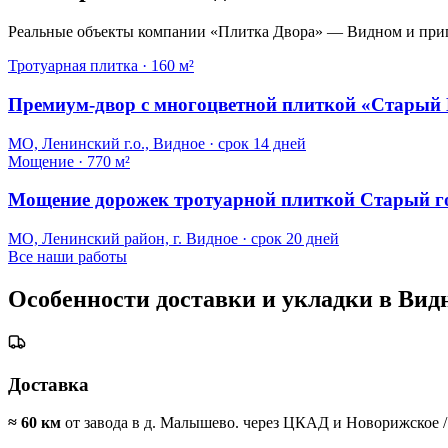
Реальные объекты компании «Плитка Двора» — Видном и приго
Тротуарная плитка
·
160 м²
Премиум-двор с многоцветной плиткой «Старый 
МО, Ленинский г.о., Видное
· срок
14 дней
Мощение
·
770 м²
Мощение дорожек тротуарной плиткой Старый г
МО, Ленинский район, г. Видное
· срок
20 дней
Все наши работы
Особенности доставки и укладки в
Вид
Доставка
≈
60
км
от завода в д. Малышево.
через ЦКАД и Новорижское / 