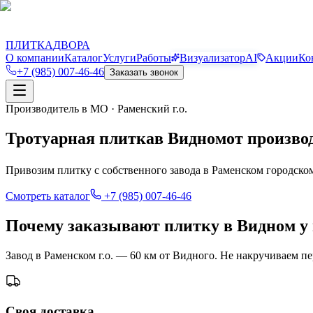
П
Д
ПЛИТКА
ДВОРА
О компании
Каталог
Услуги
Работы
Визуализатор
AI
Акции
Ко
+7 (985) 007-46-46
Заказать звонок
Производитель в МО · Раменский г.о.
Тротуарная плитка
в
Видном
от произво
Привозим плитку с собственного завода в Раменском городско
Смотреть каталог
+7 (985) 007-46-46
Почему заказывают плитку в Видном у 
Завод в Раменском г.о. — 60 км от Видного. Не накручиваем п
Своя доставка