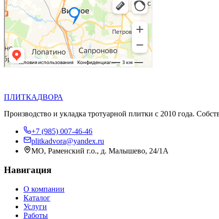
П
Д
ПЛИТКА
ДВОРА
Производство и укладка тротуарной плитки с 2010 года. Собст
+7 (985) 007-46-46
plitkadvora@yandex.ru
МО, Раменский г.о., д. Малышево, 24/1А
Навигация
О компании
Каталог
Услуги
Работы