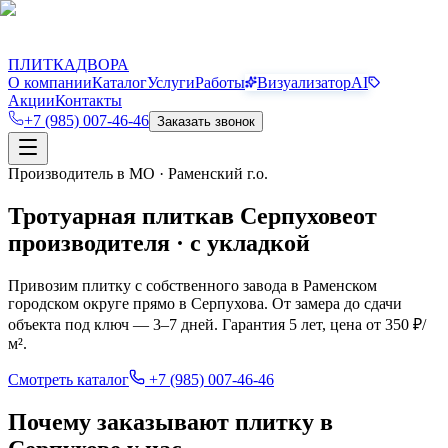
П
Д
ПЛИТКА
ДВОРА
О компании
Каталог
Услуги
Работы
Визуализатор
AI
Акции
Контакты
+7 (985) 007-46-46
Заказать звонок
Производитель в МО · Раменский г.о.
Тротуарная плитка
в
Серпухове
от
производителя · с укладкой
Привозим плитку с собственного завода в Раменском
городском округе прямо в
Серпухова
. От замера до сдачи
объекта под ключ — 3–7 дней. Гарантия 5 лет, цена от 350 ₽/
м².
Смотреть каталог
+7 (985) 007-46-46
Почему заказывают плитку в