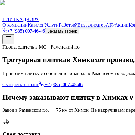
П
Д
ПЛИТКА
ДВОРА
О компании
Каталог
Услуги
Работы
Визуализатор
AI
Акции
Ко
+7 (985) 007-46-46
Заказать звонок
Производитель в МО · Раменский г.о.
Тротуарная плитка
в
Химках
от произво
Привозим плитку с собственного завода в Раменском городско
Смотреть каталог
+7 (985) 007-46-46
Почему заказывают плитку в Химках у
Завод в Раменском г.о. — 75 км от Химок. Не накручиваем пер
Своя доставка