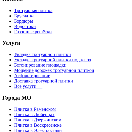
Тротуарная плитка
Брусчатка
Бордюры
Водостоки
Газонные решётки
Услуги
Укладка тротуарной плитки
Укладка тротуарной плитки под ключ
Бетонирование площадки
Мощение дорожек тротуарной плиткой
Асфальтирование
Доставка тротуарной плитки
Все услуги →
Города МО
Плитка в
Раменском
Плитка в
Люберцах
Плитка в
Дзержинском
Плитка в
Воскресенске
Плитка в
Электростали