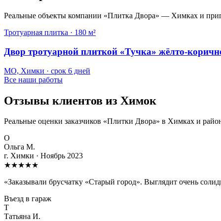
Реальные объекты компании «Плитка Двора» — Химках и приго
Тротуарная плитка
·
180 м²
Двор тротуарной плиткой «Тучка» жёлто-коричн
МО, Химки
· срок
6 дней
Все наши работы
Отзывы клиентов из Химок
Реальные оценки заказчиков «Плитки Двора» в Химках и районе
О
Ольга М.
г. Химки
·
Ноябрь 2023
★
★
★
★
★
«
Заказывали брусчатку «Старый город». Выглядит очень солид
Въезд в гараж
Т
Татьяна И.