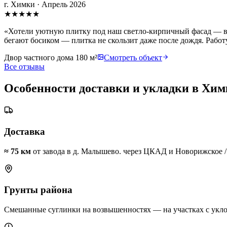
г. Химки
·
Апрель 2026
★
★
★
★
★
«
Хотели уютную плитку под наш светло-кирпичный фасад — вы
бегают босиком — плитка не скользит даже после дождя. Работу
Двор частного дома 180 м²
Смотреть объект
Все отзывы
Особенности доставки и укладки в
Хим
Доставка
≈
75
км
от завода в д. Малышево.
через ЦКАД и Новорижское / 
Грунты района
Смешанные суглинки на возвышенностях — на участках с укло