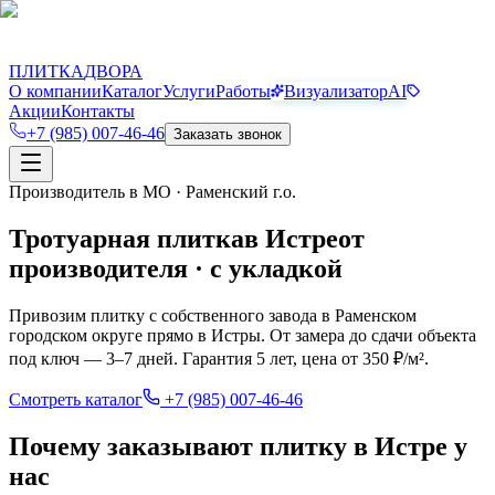
П
Д
ПЛИТКА
ДВОРА
О компании
Каталог
Услуги
Работы
Визуализатор
AI
Акции
Контакты
+7 (985) 007-46-46
Заказать звонок
Производитель в МО · Раменский г.о.
Тротуарная плитка
в
Истре
от
производителя · с укладкой
Привозим плитку с собственного завода в Раменском
городском округе прямо в
Истры
. От замера до сдачи объекта
под ключ — 3–7 дней. Гарантия 5 лет, цена от 350 ₽/м².
Смотреть каталог
+7 (985) 007-46-46
Почему заказывают плитку в Истре у
нас