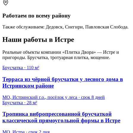
Работаем по всему району
Также обслуживаем: Дедовск, Снегири, Павловская Слобода.
Наши работы в Истре
Реальные объекты компании «Плитка Двора» — Истре и
пригороды. Брусчатка, тротуарная плитка, мощение.
Брусчатка
·
110 м²
Терраса из чёрной брусчатки у лесного дома в
Истринском районе
МО, Истринский г.о., посёлок у леса
· срок
8 дней
Брусчатка
·
28 м²
Тропинка вибропрессованной брусчаткой
классической прямоугольной формы в Истре
МО, Истра
· срок
2 дня